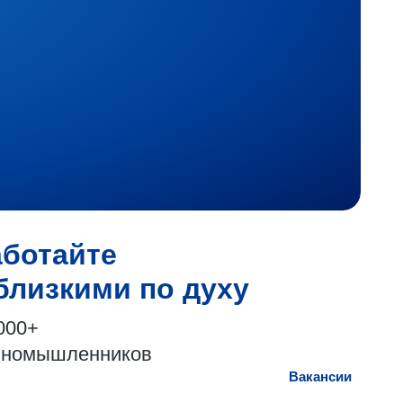
аботайте
близкими по духу
000+
иномышленников
Вакансии