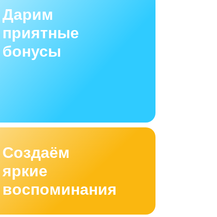
Дарим
приятные
бонусы
Создаём
яркие
воспоминания