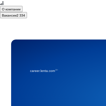
О компании
Вакансии
2 334
16+
career.lenta.com