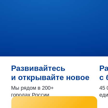
Развивайтесь
Р
и открывайте новое
с 
Мы рядом в 200+
45 
городах России
ед