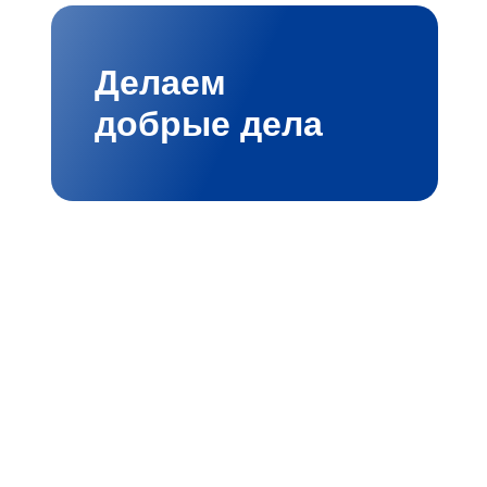
Делаем
добрые дела
мбициозными проектами