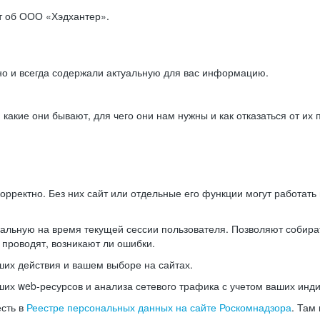
ет об ООО «Хэдхантер».
но и всегда содержали актуальную для вас информацию.
акие они бывают, для чего они нам нужны и как отказаться от их 
рректно. Без них сайт или отдельные его функции могут работат
альную на время текущей сессии пользователя. Позволяют собира
 проводят, возникают ли ошибки.
их действия и вашем выборе на сайтах.
х web-ресурсов и анализа сетевого трафика с учетом ваших инд
есть в
Реестре персональных данных на сайте Роскомнадзора
. Там