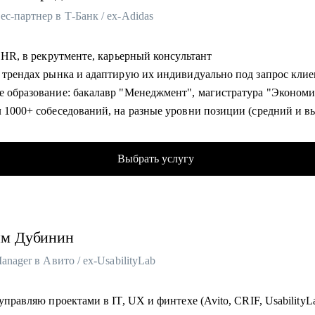
с-партнер в Т-Банк / ex-Adidas
и необходимым навыкам.
ть первые шаги в новой роли/должности/компании.
в HR, в рекрутменте, карьерный консультант
гу помочь:
о трендах рынка и адаптирую их индивидуально под запрос кли
неджерам и лидам.
е образование: бакалавр "Менеджмент", магистратура "Эконом
с и системным аналитикам.
л 1000+ собеседований, на разные уровни позиции (средний и 
то хочет начать свой путь в ИТ.
мент)
ровщикам, разработчикам, инженерам.
 и адаптировал 100+ сотрудников
Выбрать услугу
 более 100 карьерных консультаций с клиентами сфер HR, марке
лял командами от 20 до 150 сотрудников
ик HR мероприятий и стратегических сессий (HH, Avito, SuperJ
им
Дубинин
Manager в Авито / ex-UsabilityLab
омогу:
у создать продающее резюме для поиска работы, с учетом сложн
 управляю проектами в IT, UX и финтехе (Avito, CRIF, UsabilityL
остей рынка