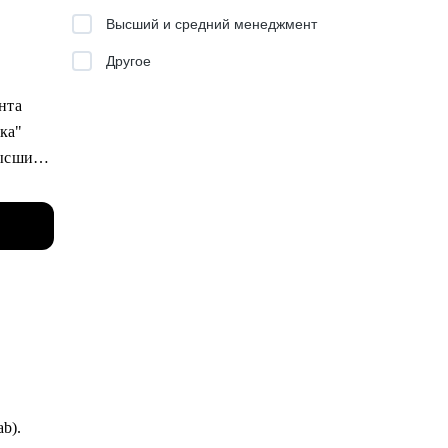
Высший и средний менеджмент
Другое
ента
ика"
высший
тинг,
ob и
ости и
ab).