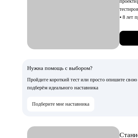
проектир
целевые
тестиро
• Понят
⦁ 8 лет
грамотн
автомат
• Подго
⦁ 9 лет 
вопроса
командах
• Разви
численн
• Соста
⦁ 300+ с
• Указат
собесед
Нужна помощь с выбором?
⦁ Разраб
Кому мо
Пройдите короткий тест или просто опишите сво
Консуль
• Backen
подберём идеального наставника
⦁ Серти
• Тем, к
• Разра
Подберите мне наставника
С чем п
собесед
⦁ Состав
• Тем, к
⦁ Подго
масштаб
⦁ Найти
Стани
⦁ Соста