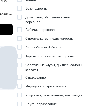
отку,
Безопасность
жения,
ение и
Домашний, обслуживающий
персонал
йсам и
льших
Рабочий персонал
/ВТБ.
Строительство, недвижимость
о
Автомобильный бизнес
ейда.
Туризм, гостиницы, рестораны
й.
Спортивные клубы, фитнес, салоны
красоты
.
Страхование
ки к
Медицина, фармацевтика
Искусство, развлечения, массмедиа
Наука, образование
ерным