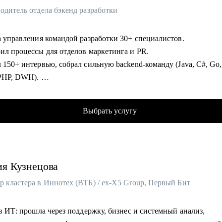
одитель отдела бэкенд разработки
да управления командой разработки 30+ специалистов.
оил процессы для отделов маркетинга и PR.
 150+ интервью, собрал сильную backend-команду (Java, C#, Go
 PHP, DWH).
ярно обучаю и развиваю сотрудников: внедрил индивидуальные 
Выбрать услугу
изатор и спикер внутренних/внешних митапов, представитель к
еренциях и в СМИ (Forbes, Ведомости, Коммерсантъ, РБК, Дело
рг).
 коммерческой разработки на C#/.NET .
ия
Кузнецова
образовательных материалов, статей и онлайн-курса по C#, мент
десятки начинающих специалистов.
р кластера в Иннотех (ВТБ) / ex-X5 Group, Первый Бит
омогу:
 в ИТ: прошла через поддержку, бизнес и системный анализ,
чать и адаптировать ваше резюме, портфолио и сопроводительно