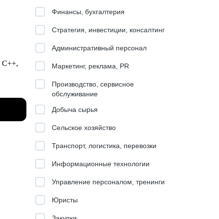
Финансы, бухгалтерия
Стратегия, инвестиции, консалтинг
Административный персонал
, C++,
Маркетинг, реклама, PR
Производство, сервисное
планы
обслуживание
Добыча сырья
омпании
вой
Сельское хозяйство
Транспорт, логистика, перевозки
Информационные технологии
ор:
Управление персоналом, тренинги
Юристы
е под
Закупки