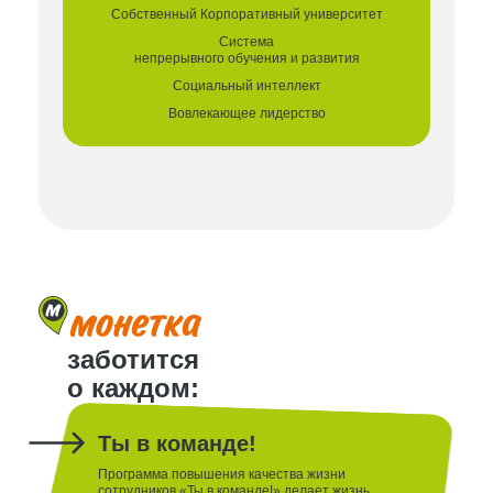
Собственный Корпоративный университет
Система
непрерывного
обучения и развития
Социальный
интеллект
Вовлекающее
лидерство
заботится
о каждом:
Ты в команде!
Программа повышения качества жизни
сотрудников «Ты в команде!» делает жизнь