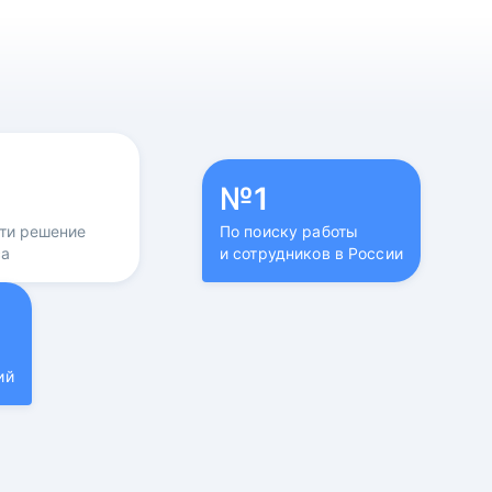
№1
йти решение
По поиску работы
са
и сотрудников в России
ий