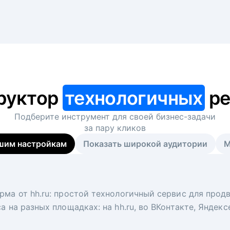
руктор
технологичных
ре
Подберите инструмент для своей
бизнес-задачи
за пару кликов
шим настройкам
Показать широкой аудитории
М
я
 рекрутер
рма от hh.ru: простой технологичный сервис для прод
 для вакансий на главной странице hh.ru. Увеличивает
под ключ. Решите, сколько кандидатов и когда вам нуж
а на разных площадках: на hh.ru, во ВКонтакте, Яндек
ологи, рекрутеры и проектные менеджеры hh.ru с цел
тов