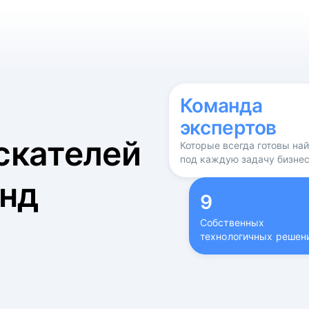
б
Команда
экспертов
скателей
Которые всегда готовы на
под каждую задачу бизне
нд
9
Собственных
технологичных решен