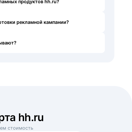
ламных продуктов hh.ru?
готовки рекламной кампании?
ывают?
рта hh.ru
аем стоимость