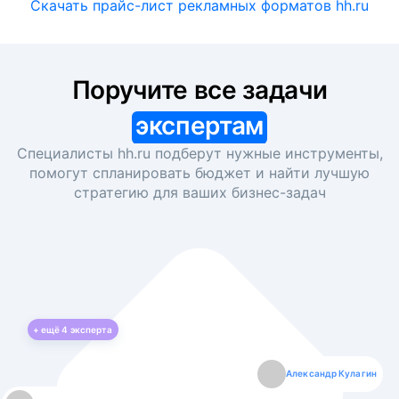
Скачать прайс-лист рекламных форматов hh.ru
Поручите все задачи
экспертам
Специалисты hh.ru подберут нужные инструменты,
помогут спланировать бюджет и найти лучшую
стратегию для ваших
бизнес-задач
+ ещё
4
эксперта
Екатерина Лазаренко
Александр Кулагин
Даниил Макаров
Борис Кашко
Юлия Изоитко