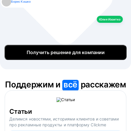
Борис Кашко
Юлия Изоитко
Александр Кулагин
Даниил Макаров
Екатерина Лазаренко
Юлия Изоитко
Получить решение для компании
Поддержим и
всё
расскажем
Статьи
Делимся новостями, историями клиентов и советами
про рекламные продукты и платформу Clickme