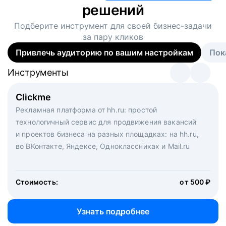
решений
Подберите инструмент для своей
бизнес-задачи
за пару кликов
Привлечь аудиторию по вашим настройкам
Пок
Инструменты
Инструменты
Инструменты
Виртуальный рекрутер
Clickme
Вакансия дня
Массовый подбор под ключ. Решите, сколько
Рекламная платформа от hh.ru: простой
Рекламный формат для вакансий на главной странице
кандидатов и когда вам нужно, и за дело возьмутся
технологичный сервис для продвижения вакансий
hh.ru. Увеличивает количество откликов
маркетологи, рекрутеры и проектные менеджеры
и проектов бизнеса на разных площадках: на hh.ru,
hh.ru с целым набором digital-инструментов
во ВКонтакте, Яндексе, Одноклассниках и Mail.ru
Стоимость:
от 200 000 ₽
Узнать подробнее
Стоимость:
от 500 ₽
Узнать подробнее
Узнать подробнее