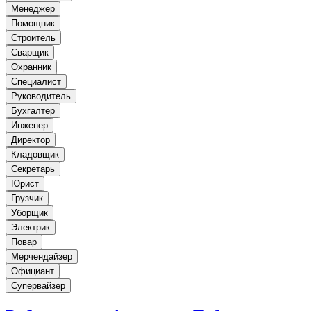
Менеджер
Помощник
Строитель
Сварщик
Охранник
Специалист
Руководитель
Бухгалтер
Инженер
Директор
Кладовщик
Секретарь
Юрист
Грузчик
Уборщик
Электрик
Повар
Мерчендайзер
Официант
Супервайзер